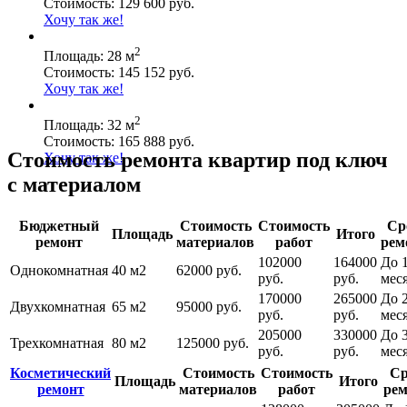
Стоимость: 129 600 руб.
Хочу так же!
2
Площадь: 28 м
Стоимость: 145 152 руб.
Хочу так же!
2
Площадь: 32 м
Стоимость: 165 888 руб.
Стоимость ремонта квартир под ключ
Хочу так же!
с материалом
Бюджетный
Стоимость
Стоимость
Ср
Площадь
Итого
ремонт
материалов
работ
рем
102000
164000
До 1
Однокомнатная
40 м2
62000 руб.
руб.
руб.
мес
170000
265000
До 
Двухкомнатная
65 м2
95000 руб.
руб.
руб.
мес
205000
330000
До 
Трехкомнатная
80 м2
125000 руб.
руб.
руб.
мес
Косметический
Стоимость
Стоимость
Ср
Площадь
Итого
ремонт
материалов
работ
рем