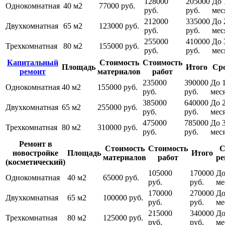
128000
205000
До 
Однокомнатная
40 м2
77000 руб.
руб.
руб.
мес
212000
335000
До 
Двухкомнатная
65 м2
123000 руб.
руб.
руб.
мес
255000
410000
До 
Трехкомнатная
80 м2
155000 руб.
руб.
руб.
мес
Капитальный
Стоимость
Стоимость
Площадь
Итого
Ср
ремонт
материалов
работ
235000
390000
До 1
Однокомнатная
40 м2
155000 руб.
руб.
руб.
мес
385000
640000
До 
Двухкомнатная
65 м2
255000 руб.
руб.
руб.
мес
475000
785000
До 
Трехкомнатная
80 м2
310000 руб.
руб.
руб.
мес
Ремонт в
Стоимость
Стоимость
С
новостройке
Площадь
Итого
материалов
работ
ре
(косметический)
105000
170000
До
Однокомнатная
40 м2
65000 руб.
руб.
руб.
ме
170000
270000
До
Двухкомнатная
65 м2
100000 руб.
руб.
руб.
ме
215000
340000
До
Трехкомнатная
80 м2
125000 руб.
руб.
руб.
ме