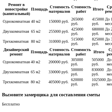
Ремонт в
Стоимость
Стоимость
Ср
новостройке
Площадь
Итого
материалов
работ
рем
(капитальный)
265000
415000
До 
Однокомнатная
40 м2
150000 руб.
руб.
руб.
мес
425000
680000
До 
Двухкомнатная
65 м2
255000 руб.
руб.
руб.
мес
515000
825000
До 
Трехкомнатная
80 м2
310000 руб.
руб.
руб.
мес
Дизайнерский
Стоимость
Стоимость
С
Площадь
Итого
ремонт
материалов
работ
ре
305000
505000
До
Однокомнатная
40 м2
200000 руб.
руб.
руб.
ме
500000
830000
До
Двухкомнатная
65 м2
330000 руб.
руб.
руб.
ме
620000
1025000
До
Трехкомнатная
80 м2
405000 руб.
руб.
руб.
ме
Вызовите замерщика для составления сметы
Бесплатно