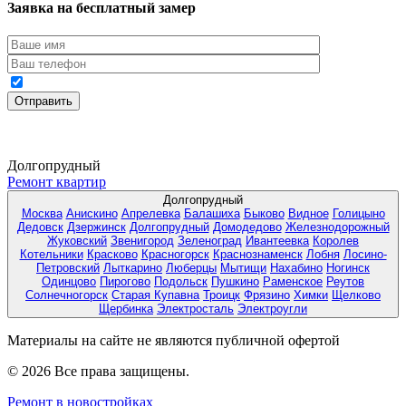
Заявка на бесплатный замер
Долгопрудный
Ремонт квартир
Долгопрудный
Москва
Анискино
Апрелевка
Балашиха
Быково
Видное
Голицыно
Дедовск
Дзержинск
Долгопрудный
Домодедово
Железнодорожный
Жуковский
Звенигород
Зеленоград
Ивантеевка
Королев
Котельники
Красково
Красногорск
Краснознаменск
Лобня
Лосино-
Петровский
Лыткарино
Люберцы
Мытищи
Нахабино
Ногинск
Одинцово
Пирогово
Подольск
Пушкино
Раменское
Реутов
Солнечногорск
Старая Купавна
Троицк
Фрязино
Химки
Щелково
Щербинка
Электросталь
Электроугли
Материалы на сайте не являются публичной офертой
© 2026 Все права защищены.
Ремонт в новостройках